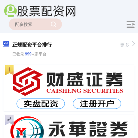
正规配资平台排行
更多
已收录
999
+家平台