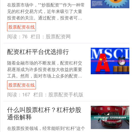
在股票市场中，**炒股配资**作为一种常
见的杠杆交易方式，近年来吸引了大量
投资者的关注。通过配资，投资者可以
用较少的自有资金撬动更大的投资规
股票配资在线
模，从而放大收益。然....
阅读：
76
栏目：
股票配资网
配资杠杆平台优选排行
随着金融市场的不断发展，配资杠杆交
易逐渐成为许多投资者放大收益的重要
工具。然而，面对市场上众多的配资平
台，如何选择一家安全、透明、服务优
股票配资在线
质的平台成为关键。本文将....
阅读：
167
栏目：
股票配资手机版
什么叫股票杠杆？杠杆炒股
通俗解释
在股票投资领域，经常能听到“杠杆”这个