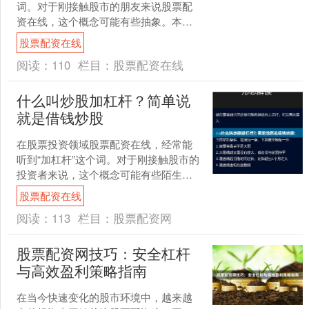
词。对于刚接触股市的朋友来说股票配
资在线，这个概念可能有些抽象。本文
就用最通俗的语言，帮你彻底理解什么
股票配资在线
叫股票杠杆，以及杠杆....
阅读：
110
栏目：
股票配资在线
什么叫炒股加杠杆？简单说
就是借钱炒股
在股票投资领域股票配资在线，经常能
听到“加杠杆”这个词。对于刚接触股市的
投资者来说，这个概念可能有些陌生。
其实，**炒股加杠杆，简单说就是借钱炒
股票配资在线
股**——用借来....
阅读：
113
栏目：
股票配资网
股票配资网技巧：安全杠杆
与高效盈利策略指南
在当今快速变化的股市环境中，越来越