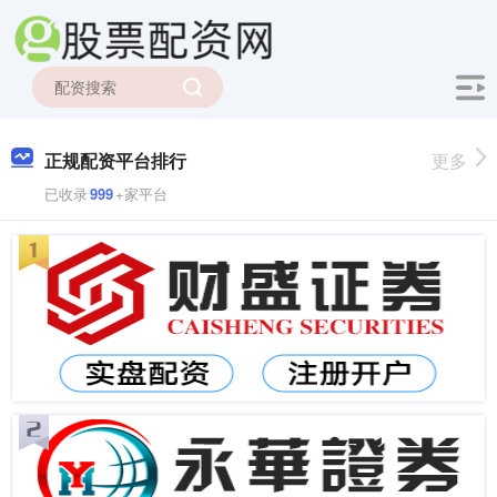
正规配资平台排行
更多
已收录
999
+家平台