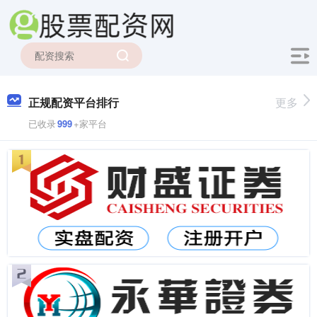
正规配资平台排行
更多
已收录
999
+家平台