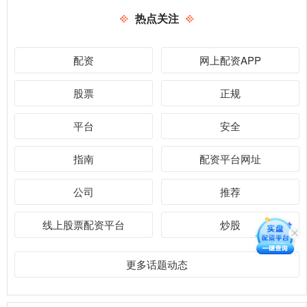
热点关注
配资
网上配资APP
股票
正规
平台
安全
指南
配资平台网址
公司
推荐
线上股票配资平台
炒股
更多话题动态