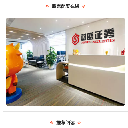
股票配资在线
推荐阅读