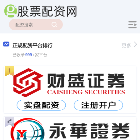
正规配资平台排行
更多
已收录
999
+家平台