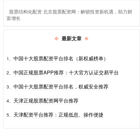
​股票结构化配资 北京股票配资网：解锁投资新机遇，助力财
富增长
最新文章
中国十大股票配资平台排名（新权威榜单）
1、
中国正规股票APP推荐：十大官方认证交易平台
2、
中国十大股票配资平台排名，权威安全推荐
3、
天津正规股票配资网平台推荐
4、
天津配资平台推荐：正规低息、操作便捷
5、