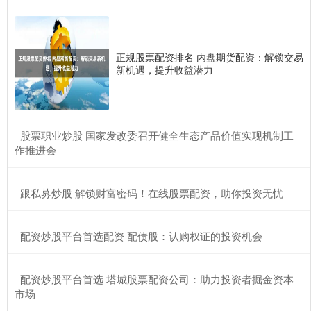
正规股票配资排名 内盘期货配资：解锁交易
新机遇，提升收益潜力
​股票职业炒股 国家发改委召开健全生态产品价值实现机制工
作推进会
​跟私募炒股 解锁财富密码！在线股票配资，助你投资无忧
​配资炒股平台首选配资 配债股：认购权证的投资机会
​配资炒股平台首选 塔城股票配资公司：助力投资者掘金资本
市场