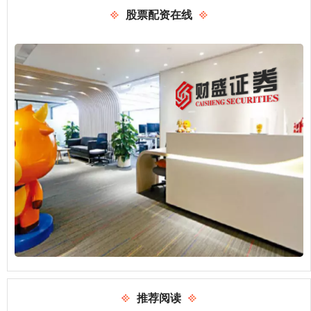
股票配资在线
推荐阅读