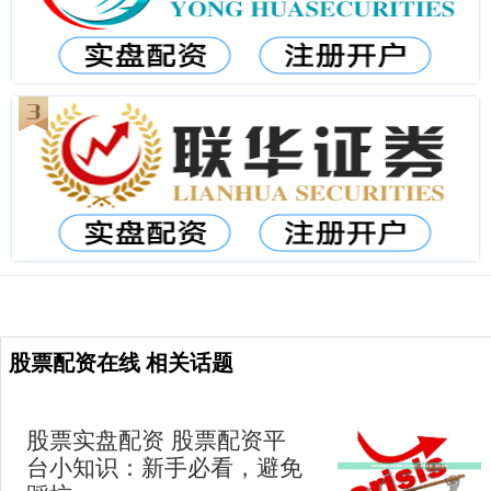
股票配资在线 相关话题
股票实盘配资 股票配资平
台小知识：新手必看，避免