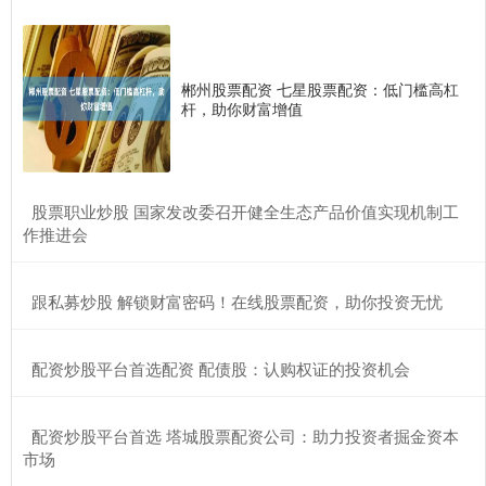
郴州股票配资 七星股票配资：低门槛高杠
杆，助你财富增值
​股票职业炒股 国家发改委召开健全生态产品价值实现机制工
作推进会
​跟私募炒股 解锁财富密码！在线股票配资，助你投资无忧
​配资炒股平台首选配资 配债股：认购权证的投资机会
​配资炒股平台首选 塔城股票配资公司：助力投资者掘金资本
市场