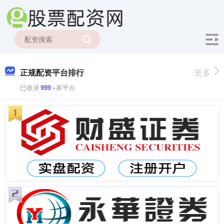
正规配资平台排行
更多
已收录
999
+家平台