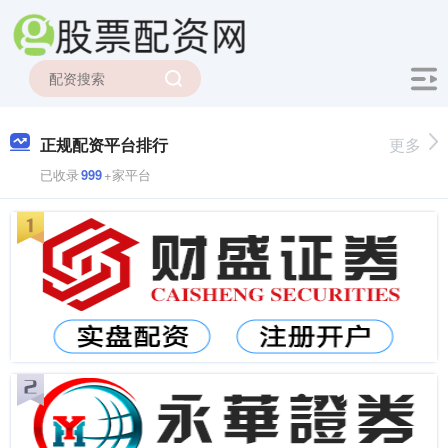
正规配资平台排行
更多
已收录
999
+家平台