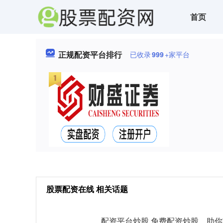
首页
正规配资平台排行
已收录
999
+家平台
股票配资在线 相关话题
配资平台炒股 免费配资炒股，助