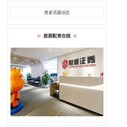
更多话题动态
股票配资在线