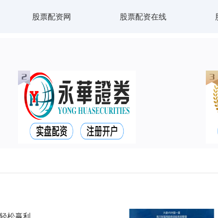
股票配资网
股票配资在线
你轻松赢利