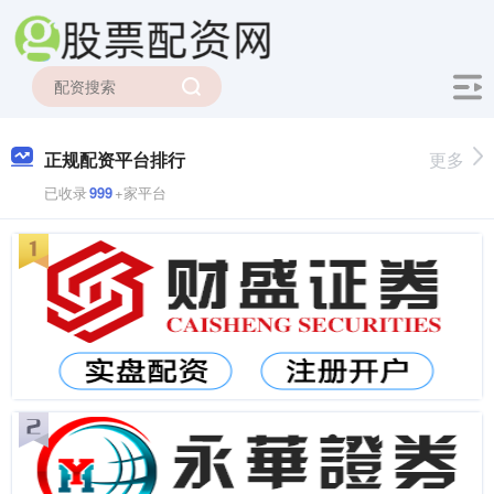
正规配资平台排行
更多
已收录
999
+家平台