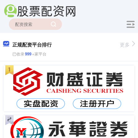
正规配资平台排行
更多
已收录
999
+家平台