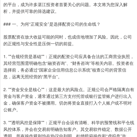
的平台，成为许多湛江投资者首要关心的问题。本文将为您深入解
析，并提供可靠的筛选建议。
### 一、为何“正规安全”是选择配资公司的生命线？
股票配资在放大收益可能的同时，也成倍地增加了风险。因此，公司
的正规性与安全性是压倒一切的前提。
1. **合规经营是基础**：正规的配资公司应具备合法的工商营业执照，
其经营范围需明确包含“融资咨询”、“财务咨询”等相关内容。投资者在
选择前，务必通过“国家企业信用信息公示系统”核查公司的背景信
息，远离无照经营的“黑平台”。
2. **资金安全是核心**：这是最大的风险点。正规公司会严格隔离自有
资金与客户资金，通常通过第三方支付托管或银行监管账户进行出入
金，确保客户资金不被挪用。切勿将资金直接打入个人账户或不明对
公账户。
3. **透明风控是保障**：正规平台会设有清晰、科学的预警线和平仓线
风控体系，并会在交易前明确告知客户。其交易软件稳定、数据公开
透明，所有操作规则均在协议中列明，杜绝暗箱操作和“虚拟盘”诈