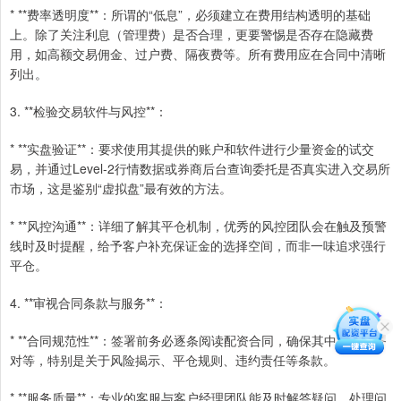
* **费率透明度**：所谓的“低息”，必须建立在费用结构透明的基础
上。除了关注利息（管理费）是否合理，更要警惕是否存在隐藏费
用，如高额交易佣金、过户费、隔夜费等。所有费用应在合同中清晰
列出。
3. **检验交易软件与风控**：
* **实盘验证**：要求使用其提供的账户和软件进行少量资金的试交
易，并通过Level-2行情数据或券商后台查询委托是否真实进入交易所
市场，这是鉴别“虚拟盘”最有效的方法。
* **风控沟通**：详细了解其平仓机制，优秀的风控团队会在触及预警
线时及时提醒，给予客户补充保证金的选择空间，而非一味追求强行
平仓。
4. **审视合同条款与服务**：
* **合同规范性**：签署前务必逐条阅读配资合同，确保其中权利义务
对等，特别是关于风险揭示、平仓规则、违约责任等条款。
* **服务质量**：专业的客服与客户经理团队能及时解答疑问、处理问