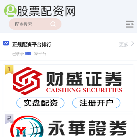
正规配资平台排行
更多
已收录
999
+家平台