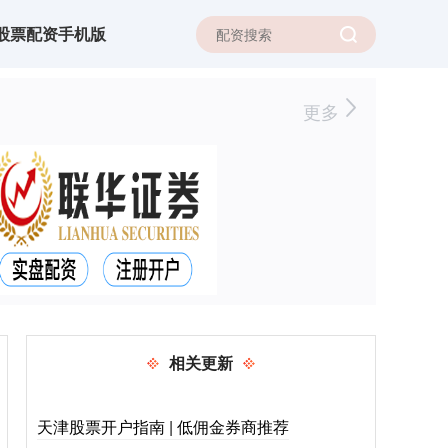
股票配资手机版
更多
相关更新
天津股票开户指南 | 低佣金券商推荐