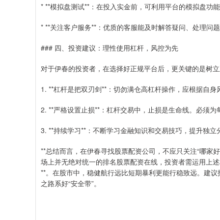
* **模拟盘测试**：在投入实金前，可利用平台的模拟盘
* **关注客户服务**：优质的客服能及时解答疑问、处理
### 四、投资建议：理性使用杠杆，风控为先
对于伊春的投资者，在选择好正规平台后，更关键的是树立
1. **杠杆是把双刃剑**：切勿满仓高杠杆操作，应根据
2. **严格设置止损**：杠杆交易中，止损是生命线。必
3. **持续学习**：不断学习金融知识和交易技巧，提升
**总结而言，在伊春寻找股票配资公司，不应只关注“哪家好
场上并无绝对统一的排名股票配资在线，投资者需运用上述
**。在股市中，稳健航行远比短期暴利更能行稳致远。建
之路系好“安全带”。