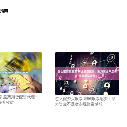
户指南
荐 股票期货配资代理：
怎么配资买股票 聊城股票配资：助
提升收益
力资金不足者实现财富梦想