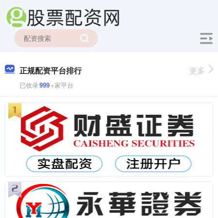
正规配资平台排行
更多
已收录
999
+家平台