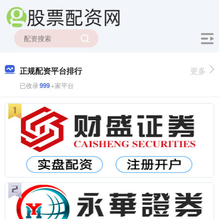
正规配资平台排行
更多
已收录
999
+家平台