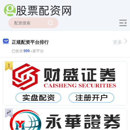
正规配资平台排行
更多
已收录
999
+家平台