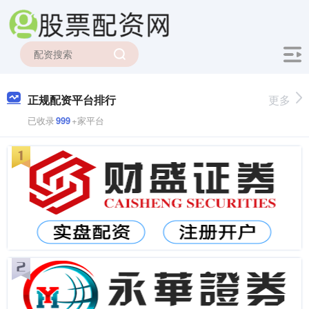
正规配资平台排行
更多
已收录
999
+家平台