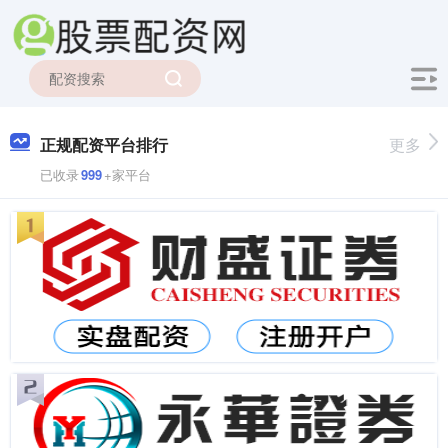
正规配资平台排行
更多
已收录
999
+家平台