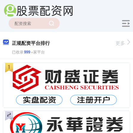
正规配资平台排行
更多
已收录
999
+家平台