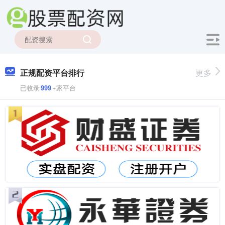
正规配资平台排行
更多
已收录
999
+家平台