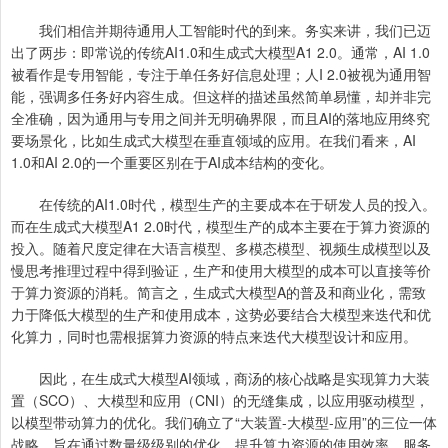
我们相信并期待通用人工智能时代的到来。务实来讲，我们已迈
出了两步：即常说的传统AI1.0和生成式大模型A1 2.0。通常，AI 1.0
被看作是专用智能，专注于单任务好信息处理；人I 2.0被视为通用智
能，强调多任务好内容生成。但这样的描述虽然简单易懂，却并非完
全准确，因为通用与专用之间并无明确界限，而且AI的落地应用终究
要场景化，比如生成式大模型在垂直领域的应用。在我们看来，AI
1.0和AI 2.0的一个重要区别在于AI成本结构的变化。
在传统的AI1.0时代，模型生产的主要成本在于研发人员的投入。
而在生成式大模型A1 2.0时代，模型生产的成本主要在于算力资源的
投入。随着尺度定律在大语言模型、多模态模型、视频生成模型以及
慢思考推理过程中得到验证，生产和使用大模型的成本可以直接等价
于算力资源的消耗。简言之，生成式大模型A的普及和商业化，需致
力于降低大模型的生产和使用成本，这势必要结合大模型来迭代和优
化算力，同时也需根据算力资源的特点来迭代大模型设计和应用。
因此，在生成式大模型AI领域，商汤的核心战略是实现算力大装
置（SCO）、大模型和应用（CNI）的无缝集成，以应用驱动模型，
以模型带动算力的优化。我们确立了“大装置-大模型-应用”的三位一体
战略，旨在通过数量级级别的优化，提升算力资源的使用效率，服务