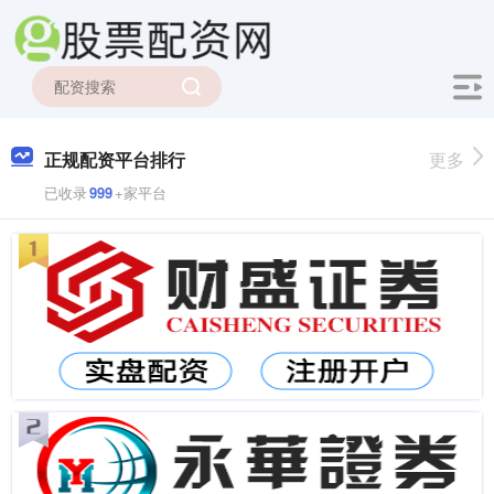
正规配资平台排行
更多
已收录
999
+家平台