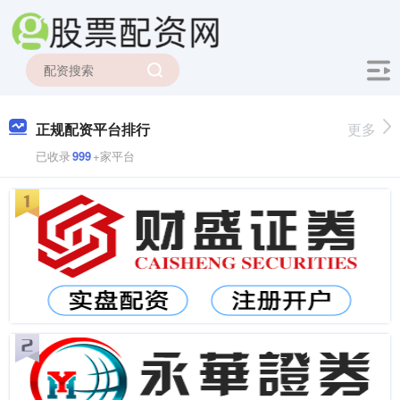
正规配资平台排行
更多
已收录
999
+家平台