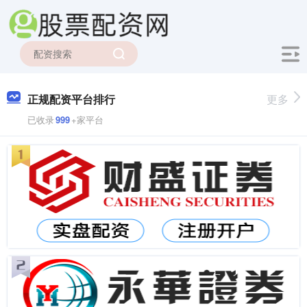
正规配资平台排行
更多
已收录
999
+家平台