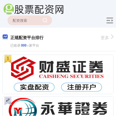
正规配资平台排行
更多
已收录
999
+家平台