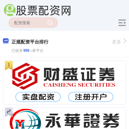
正规配资平台排行
更多
已收录
999
+家平台