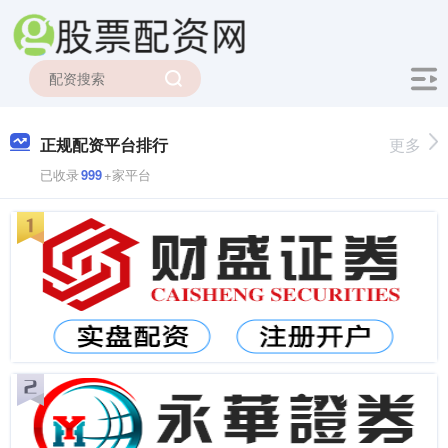
正规配资平台排行
更多
已收录
999
+家平台