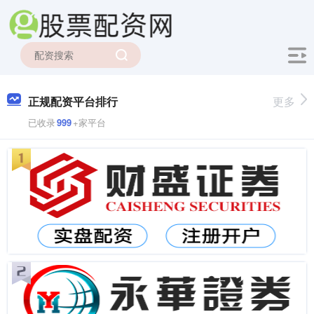
正规配资平台排行
更多
已收录
999
+家平台