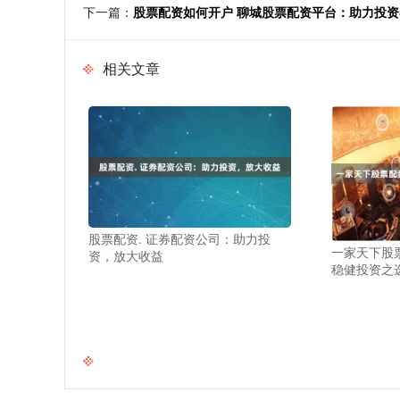
下一篇：
股票配资如何开户 聊城股票配资平台：助力投
相关文章
股票配资. 证券配资公司：助力投
一家天下股
资，放大收益
稳健投资之