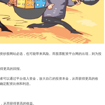
资炒股网站必选，也可能带来风险。而股票配资平台网的出现，则为投
获得更高的回报。
者可以通过平台借入资金，放大自己的投资本金，从而获得更高的收
确定配资比例和利息。
本金，从而获得更高的收益。