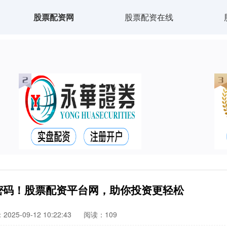
股票配资网
股票配资在线
密码！股票配资平台网，助你投资更轻松
025-09-12 10:22:43
阅读：109