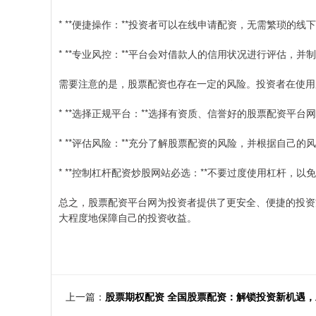
* **便捷操作：**投资者可以在线申请配资，无需繁琐的线
* **专业风控：**平台会对借款人的信用状况进行评估，
需要注意的是，股票配资也存在一定的风险。投资者在使用
* **选择正规平台：**选择有资质、信誉好的股票配资平台
* **评估风险：**充分了解股票配资的风险，并根据自己
* **控制杠杆配资炒股网站必选：**不要过度使用杠杆，以
总之，股票配资平台网为投资者提供了更安全、便捷的投资
大程度地保障自己的投资收益。
上一篇：
股票期权配资 全国股票配资：解锁投资新机遇