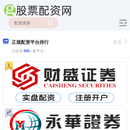
正规配资平台排行
更多
已收录
999
+家平台