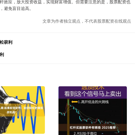
杆效应，放大投资收益，实现财富增值。但需要注意的是，股票配资也
，避免盲目追高。
文章为作者独立观点，不代表股票配资在线观点
轻松获利
利