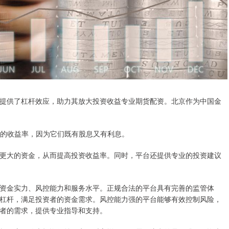
提供了杠杆效应，助力其放大投资收益专业期货配资。北京作为中国金
更高的收益率，因为它们既有股息又有利息。
更大的资金，从而提高投资收益率。同时，平台还提供专业的投资建议
资金实力、风控能力和服务水平。正规合法的平台具有完善的监管体
杠杆，满足投资者的资金需求。风控能力强的平台能够有效控制风险，
者的需求，提供专业指导和支持。