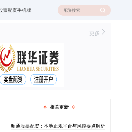
股票配资手机版
更多
相关更新
昭通股票配资：本地正规平台与风控要点解析