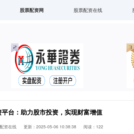
股票配资网
股票配资在线
资平台：助力股市投资，实现财富增值
配资在线
更新：2025-05-06 10:38:38
阅读：122