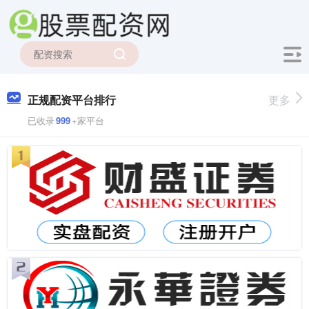
正规配资平台排行
更多
已收录
999
+家平台