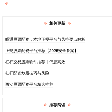
相关更新
昭通股票配资：本地正规平台与风控要点解析
正规股票配资平台推荐【2025安全备案】
杠杆交易股票软件推荐｜低息高效
杠杆配资炒股技巧与风险
西安股票配资平台精选推荐
推荐阅读