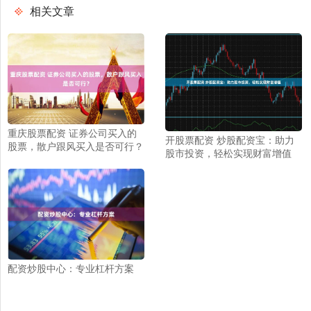
相关文章
重庆股票配资 证券公司买入的
开股票配资 炒股配资宝：助力
股票，散户跟风买入是否可行？
股市投资，轻松实现财富增值
配资炒股中心：专业杠杆方案