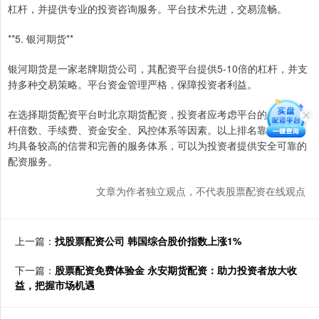
杠杆，并提供专业的投资咨询服务。平台技术先进，交易流畅。
**5. 银河期货**
银河期货是一家老牌期货公司，其配资平台提供5-10倍的杠杆，并支
持多种交易策略。平台资金管理严格，保障投资者利益。
在选择期货配资平台时北京期货配资，投资者应考虑平台的信誉、杠
杆倍数、手续费、资金安全、风控体系等因素。以上排名靠前的平台
均具备较高的信誉和完善的服务体系，可以为投资者提供安全可靠的
配资服务。
文章为作者独立观点，不代表股票配资在线观点
上一篇：
找股票配资公司 韩国综合股价指数上涨1%
下一篇：
股票配资免费体验金 永安期货配资：助力投资者放大收
益，把握市场机遇